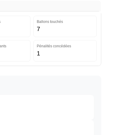
s
Ballons touchés
7
ants
Pénalités concédées
1