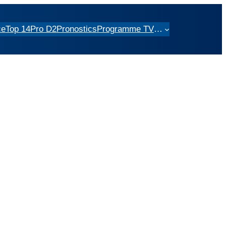
ce
Top 14
Pro D2
Pronostics
Programme TV
…