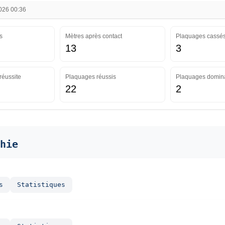
2026 00:36
s
Mètres après contact
Plaquages cassé
13
3
réussite
Plaquages réussis
Plaquages domin
22
2
hie
s
Statistiques