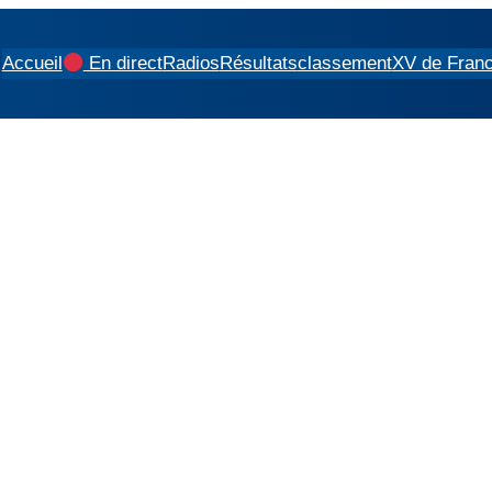
Accueil
En direct
Radios
Résultats
classement
XV de Fran