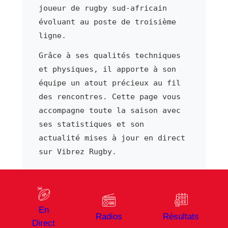
joueur de rugby sud-africain
évoluant au poste de troisième
ligne.
Grâce à ses qualités techniques
et physiques, il apporte à son
équipe un atout précieux au fil
des rencontres. Cette page vous
accompagne toute la saison avec
ses statistiques et son
actualité mises à jour en direct
sur Vibrez Rugby.
⬅ Joueur précédent
Joueur suivant ➜
En
Scott Kirk
Riku Kitahara
Radios
Résultats
Direct