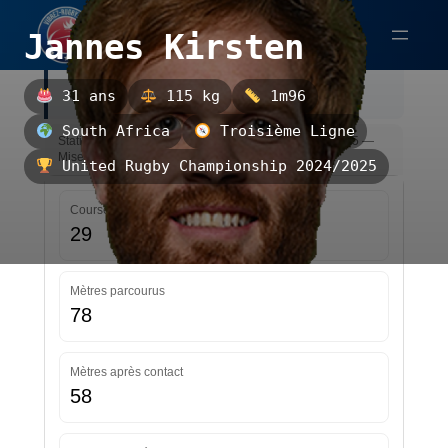
Aller
Jannes Kirsten
au
Jannes Kirsten est un troisième ligne
contenu
sud-africain.
31 ans
115 kg
1m96
South Africa
Troisième Ligne
Statistiques — United Rugby Championship 2024/2025 —
Mise à jour le 29/11/2025 19:12
United Rugby Championship 2024/2025
Courses
29
Mètres parcourus
78
Mètres après contact
58