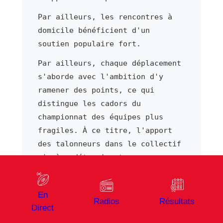
Par ailleurs, les rencontres à
domicile bénéficient d'un
soutien populaire fort.
Par ailleurs, chaque déplacement
s'aborde avec l'ambition d'y
ramener des points, ce qui
distingue les cadors du
championnat des équipes plus
fragiles. À ce titre, l'apport
des talonneurs dans le collectif
s'avère déterminant pour
rivaliser au plus haut niveau de
Pro D2.
En
Radios
Résultats
Ainsi, Jeremie Maurouard incarne
Direct
au quotidien ce rôle essentiel