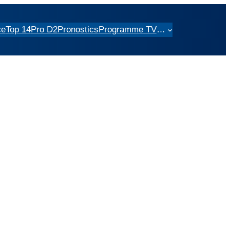
ce
Top 14
Pro D2
Pronostics
Programme TV
…