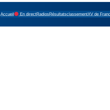
Accueil
En direct
Radios
Résultats
classement
XV de Fran