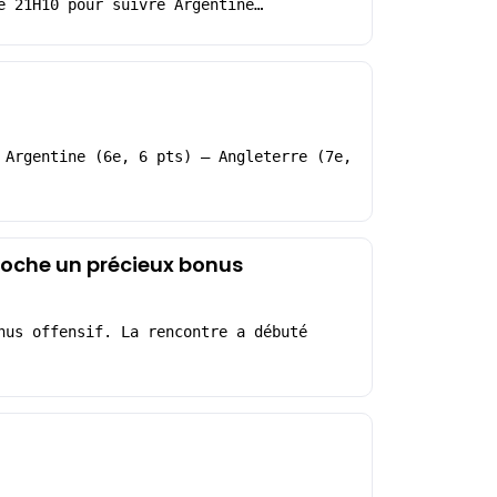
e 21H10 pour suivre Argentine…
 Argentine (6e, 6 pts) – Angleterre (7e,
croche un précieux bonus
nus offensif. La rencontre a débuté