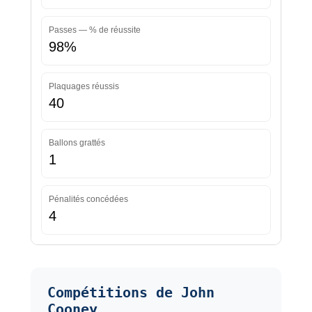
Passes — % de réussite
98%
Plaquages réussis
40
Ballons grattés
1
Pénalités concédées
4
Compétitions de John
Cooney