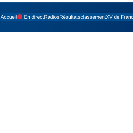
Accueil
En direct
Radios
Résultats
classement
XV de Fran