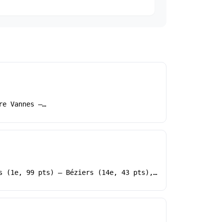
re Vannes –…
s (1e, 99 pts) – Béziers (14e, 43 pts),…