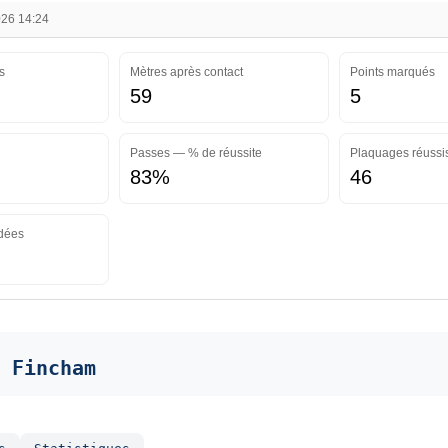
026 14:24
s
Mètres après contact
Points marqués
59
5
Passes — % de réussite
Plaquages réussi
83%
46
dées
 Fincham