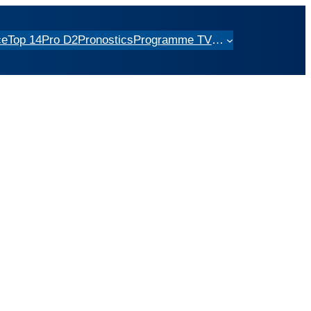
ce
Top 14
Pro D2
Pronostics
Programme TV
…