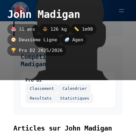
Aller
John Madigan
au
John Madigan est un deuxième ligne,
contenu
évoluant à Agen.
31 ans
126 kg
1m98
Deuxième Ligne
Agen
Pro D2 2025/2026
Compétitions de John
Madigan
Pro D2
Classement
Calendrier
Resultats
Statistiques
Articles sur John Madigan