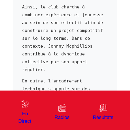
Ainsi, le club cherche à
combiner expérience et jeunesse
au sein de son effectif afin de
construire un projet compétitif
sur le long terme. Dans ce
contexte, Johnny Mcphillips
contribue à la dynamique
collective par son apport
régulier.
En outre, l'encadrement
technique s'appuie sur des
entraîneurs reconnus qui
structurent le jeu de l'équipe.
En
Notamment, la formation reste au
Radios
Résultats
Direct
cœur du projet sportif, avec un