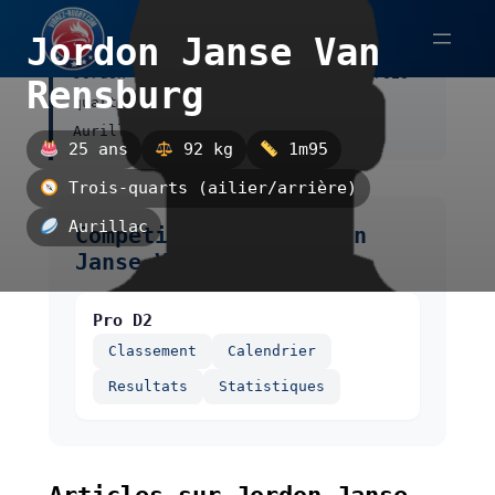
Aller
Jordon Janse Van
au
Jordon Janse Van Rensburg est un trois-
contenu
Rensburg
quarts (ailier/arrière), évoluant à
Aurillac.
25 ans
92 kg
1m95
Trois-quarts (ailier/arrière)
Aurillac
Compétitions de Jordon
Janse Van Rensburg
Pro D2
Classement
Calendrier
Resultats
Statistiques