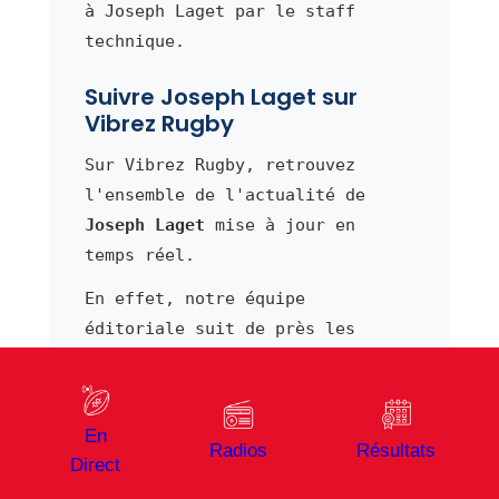
à Joseph Laget par le staff
technique.
Suivre Joseph Laget sur
Vibrez Rugby
Sur Vibrez Rugby, retrouvez
l'ensemble de l'actualité de
Joseph Laget
mise à jour en
temps réel.
En effet, notre équipe
éditoriale suit de près les
performances de ce talonneur de
Provence Rugby et publie
régulièrement des analyses sur
En
ses matchs et déclarations.
Radios
Résultats
Direct
De plus, consultez le
classement