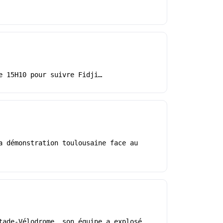
e 15H10 pour suivre Fidji…
a démonstration toulousaine face au
tade-Vélodrome, son équipe a explosé