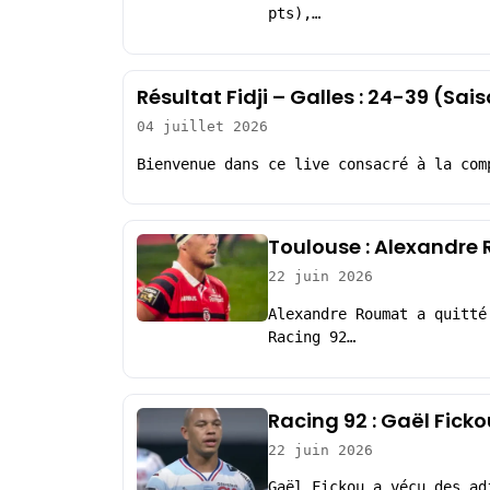
pts),…
Résultat Fidji – Galles : 24-39 (Sa
04 juillet 2026
Bienvenue dans ce live consacré à la com
Toulouse : Alexandre 
22 juin 2026
Alexandre Roumat a quitté
Racing 92…
Racing 92 : Gaël Fickou
22 juin 2026
Gaël Fickou a vécu des ad