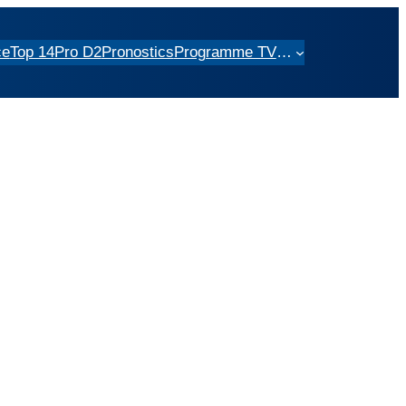
ce
Top 14
Pro D2
Pronostics
Programme TV
…