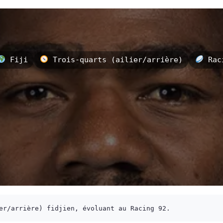
Fiji
Trois-quarts (ailier/arrière)
Rac
er/arrière) fidjien, évoluant au Racing 92.