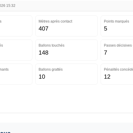
2026 15:32
s
Mètres après contact
Points marqués
407
5
és
Ballons touchés
Passes décisives 
148
7
nants
Ballons grattés
Pénalités concéd
10
12