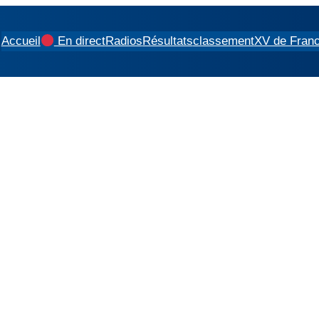
Accueil
En direct
Radios
Résultats
classement
XV de Fran