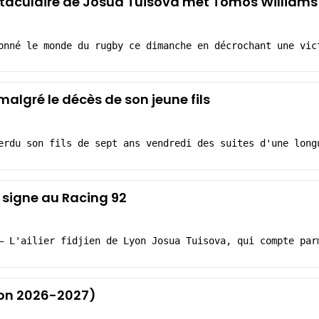
ctaculaire de Josua Tuisova met Tomos Williams 
onné le monde du rugby ce dimanche en décrochant une vic
malgré le décès de son jeune fils
erdu son fils de sept ans vendredi des suites d'une long
 signe au Racing 92
– L'ailier fidjien de Lyon Josua Tuisova, qui compte par
ison 2026-2027)