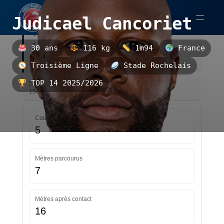
Aller
Judicael Cancoriet
au
Judicael Cancoriet est un troisième
contenu
ligne français, évoluant au Stade
30 ans
116 kg
1m94
France
Rochelais.
Troisième Ligne
Stade Rochelais
TOP 14 2025/2026
Statistiques — TOP 14 2025/2026 — Mise à jour le
15/05/2026 04:30
Courses
5
Mètres parcourus
7
Mètres après contact
16