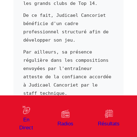
les grands clubs de Top 14.
De ce fait, Judicael Cancoriet
bénéficie d'un cadre
professionnel structuré afin de
développer son jeu.
Par ailleurs, sa présence
régulière dans les compositions
envoyées par l'entraîneur
atteste de la confiance accordée
à Judicael Cancoriet par le
staff technique.
Suivre Judicael Cancoriet
sur Vibrez Rugby
En
Radios
Résultats
Sur Vibrez Rugby, retrouvez
Direct
l'ensemble de l'actualité de