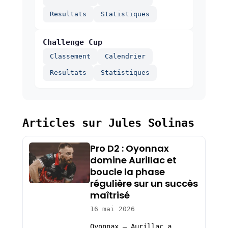
Resultats
Statistiques
Challenge Cup
Classement
Calendrier
Resultats
Statistiques
Articles sur Jules Solinas
Pro D2 : Oyonnax
domine Aurillac et
boucle la phase
régulière sur un succès
maîtrisé
16 mai 2026
Oyonnax – Aurillac a