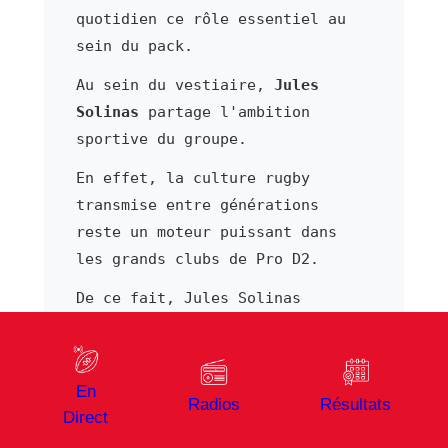
quotidien ce rôle essentiel au
sein du pack.
Au sein du vestiaire,
Jules
Solinas
partage l'ambition
sportive du groupe.
En effet, la culture rugby
transmise entre générations
reste un moteur puissant dans
les grands clubs de Pro D2.
De ce fait, Jules Solinas
bénéficie d'un cadre
professionnel structuré afin de
développer son jeu.
En
Radios
Résultats
Direct
Par ailleurs, sa présence
régulière dans les compositions