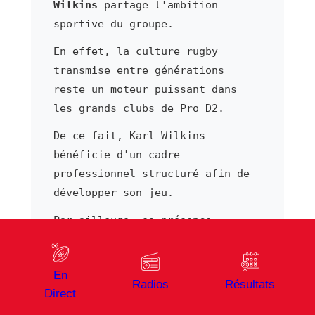
Wilkins
partage l'ambition
sportive du groupe.
En effet, la culture rugby
transmise entre générations
reste un moteur puissant dans
les grands clubs de Pro D2.
De ce fait, Karl Wilkins
bénéficie d'un cadre
professionnel structuré afin de
développer son jeu.
Par ailleurs, sa présence
régulière dans les compositions
envoyées par l'entraîneur
En
atteste de la confiance accordée
Radios
Résultats
Direct
à Karl Wilkins par le staff
technique.