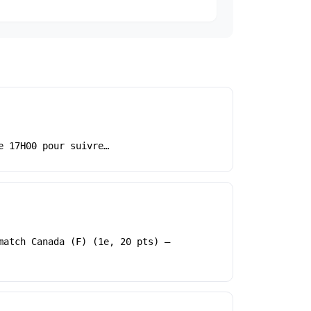
e 17H00 pour suivre…
match Canada (F) (1e, 20 pts) –