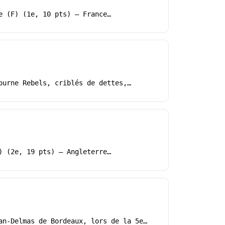
e (F) (1e, 10 pts) – France…
ourne Rebels, criblés de dettes,…
) (2e, 19 pts) – Angleterre…
an-Delmas de Bordeaux, lors de la 5e…