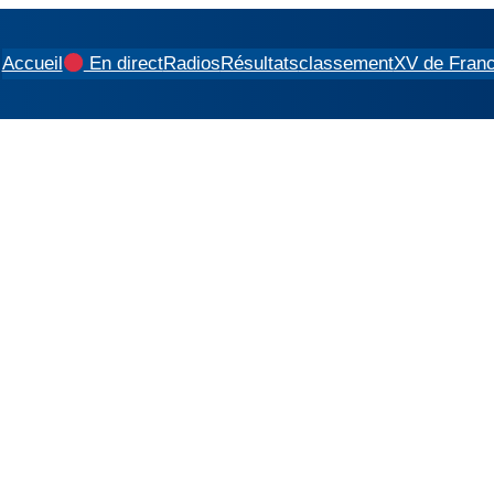
Accueil
En direct
Radios
Résultats
classement
XV de Fran