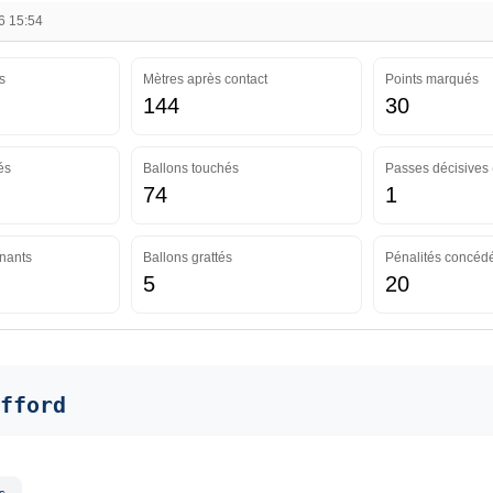
6 15:54
s
Mètres après contact
Points marqués
144
30
és
Ballons touchés
Passes décisives 
74
1
nants
Ballons grattés
Pénalités concéd
5
20
fford