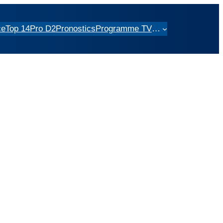
ce
Top 14
Pro D2
Pronostics
Programme TV
…