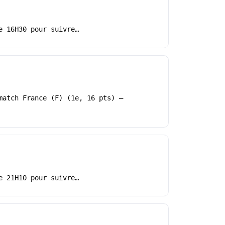
e 16H30 pour suivre…
match France (F) (1e, 16 pts) –
e 21H10 pour suivre…