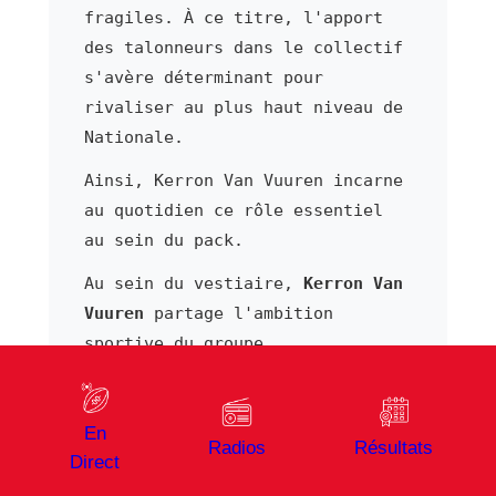
fragiles. À ce titre, l'apport
des talonneurs dans le collectif
s'avère déterminant pour
rivaliser au plus haut niveau de
Nationale.
Ainsi, Kerron Van Vuuren incarne
au quotidien ce rôle essentiel
au sein du pack.
Au sein du vestiaire,
Kerron Van
Vuuren
partage l'ambition
sportive du groupe.
En effet, la culture rugby
transmise entre générations
En
reste un moteur puissant dans
Radios
Résultats
Direct
les grands clubs de Nationale.