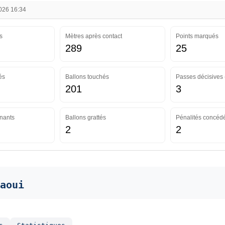
2026 16:34
s
Mètres après contact
Points marqués
289
25
és
Ballons touchés
Passes décisives 
201
3
nants
Ballons grattés
Pénalités concéd
2
2
aoui