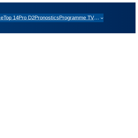
ce
Top 14
Pro D2
Pronostics
Programme TV
…