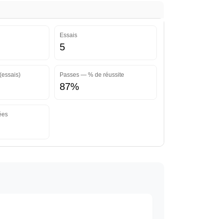
Essais
5
(essais)
Passes — % de réussite
87%
ées