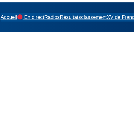
Accueil
En direct
Radios
Résultats
classement
XV de Fran