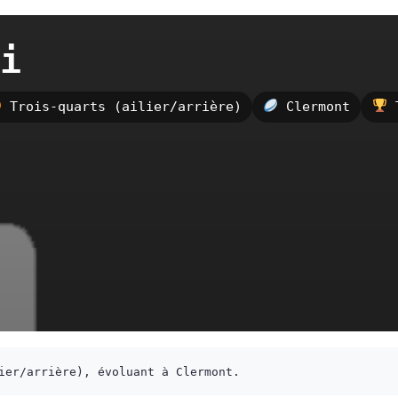
i
Trois-quarts (ailier/arrière)
Clermont
T
ier/arrière), évoluant à Clermont.