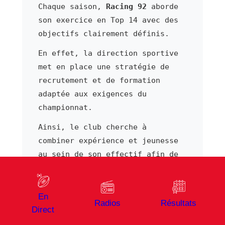
Chaque saison,
Racing 92
aborde
son exercice en Top 14 avec des
objectifs clairement définis.
En effet, la direction sportive
met en place une stratégie de
recrutement et de formation
adaptée aux exigences du
championnat.
Ainsi, le club cherche à
combiner expérience et jeunesse
au sein de son effectif afin de
construire un projet compétitif
sur le long terme. Dans ce
contexte, Lekima Tagitagivalu
En
Radios
Résultats
contribue à la dynamique
Direct
collective par son apport