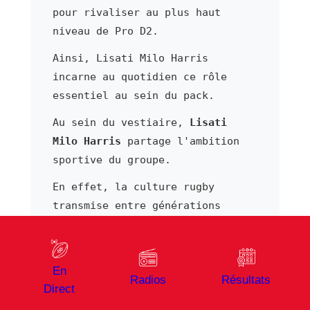
pour rivaliser au plus haut
niveau de Pro D2.
Ainsi, Lisati Milo Harris
incarne au quotidien ce rôle
essentiel au sein du pack.
Au sein du vestiaire,
Lisati
Milo Harris
partage l'ambition
sportive du groupe.
En effet, la culture rugby
transmise entre générations
reste un moteur puissant dans
les grands clubs de Pro D2.
De ce fait, Lisati Milo Harris
En
Radios
Résultats
bénéficie d'un cadre
Direct
professionnel structuré afin de