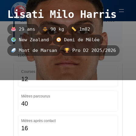
Aller
Lisati Milo Harris
au
Lisati Milo Harris est un demi de mêlée
contenu
néo-zélandais, évoluant au Mont de
29 ans
90 kg
1m82
Marsan.
New Zealand
Demi de Mêlée
Mont de Marsan
Pro D2 2025/2026
Statistiques — Pro D2 2025/2026 — Mise à jour le
11/05/2026 13:42
Courses
12
Mètres parcourus
40
Mètres après contact
16