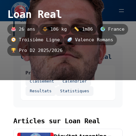
Aller
Loan Real
au
Loan Real est un troisième ligne
contenu
français, évoluant à Valence Romans.
26 ans
106 kg
1m86
France
Troisième Ligne
Valence Romans
Pro D2 2025/2026
Compétitions de Loan Real
Pro D2
Classement
Calendrier
Resultats
Statistiques
Articles sur Loan Real