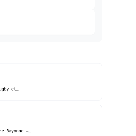
ugby et…
re Bayonne –…