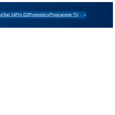
ce
Top 14
Pro D2
Pronostics
Programme TV
…