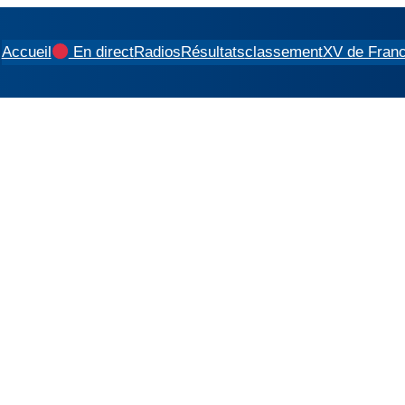
Accueil
En direct
Radios
Résultats
classement
XV de Fran