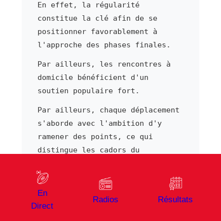
En effet, la régularité
constitue la clé afin de se
positionner favorablement à
l'approche des phases finales.
Par ailleurs, les rencontres à
domicile bénéficient d'un
soutien populaire fort.
Par ailleurs, chaque déplacement
s'aborde avec l'ambition d'y
ramener des points, ce qui
distingue les cadors du
championnat des équipes plus
fragiles. À ce titre, l'apport
des trois-quarts
En
Radios
Résultats
(ailier/arrière)s dans le
Direct
collectif s'avère déterminant