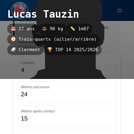
Aller
Lucas Tauzin
au
Lucas Tauzin est un trois-quarts
contenu
(ailier/arrière), évoluant à Clermont.
27 ans
98 kg
1m87
Trois-quarts (ailier/arrière)
Statistiques — TOP 14 2025/2026 — Mise à jour le
12/05/2026 16:33
Clermont
TOP 14 2025/2026
Courses
4
Mètres parcourus
24
Mètres après contact
15