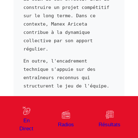
construire un projet compétitif
sur le long terme. Dans ce
contexte, Manex Ariceta
contribue à la dynamique
collective par son apport
régulier.
En outre, l'encadrement
technique s'appuie sur des
entraîneurs reconnus qui
structurent le jeu de l'équipe.
Notamment, la formation reste au
cœur du projet sportif, avec un
centre qui alimente
En
régulièrement l'équipe première
Radios
Résultats
Direct
en jeunes talents.