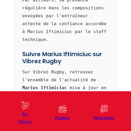
régulière dans les compositions
envoyées par l'entraîneur
atteste de la confiance accordée
à Marius Iftimiciuc par le staff
technique.
Suivre Marius Iftimiciuc sur
Vibrez Rugby
Sur Vibrez Rugby, retrouvez
l'ensemble de l'actualité de
Marius Iftimiciuc
mise à jour en
temps réel.
En effet, notre équipe
En
éditoriale suit de près les
Radios
Résultats
Direct
performances de ce deuxième
ligne de Carcassonne et publie