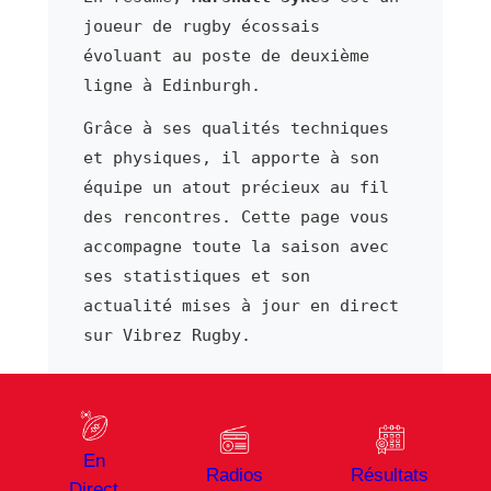
joueur de rugby écossais
évoluant au poste de deuxième
ligne à Edinburgh.
Grâce à ses qualités techniques
et physiques, il apporte à son
équipe un atout précieux au fil
des rencontres. Cette page vous
accompagne toute la saison avec
ses statistiques et son
actualité mises à jour en direct
sur Vibrez Rugby.
⬅ Joueur précédent
Joueur suivant ➜
En
Larzlo Sword 1
Nathan Sylvia
Radios
Résultats
Direct