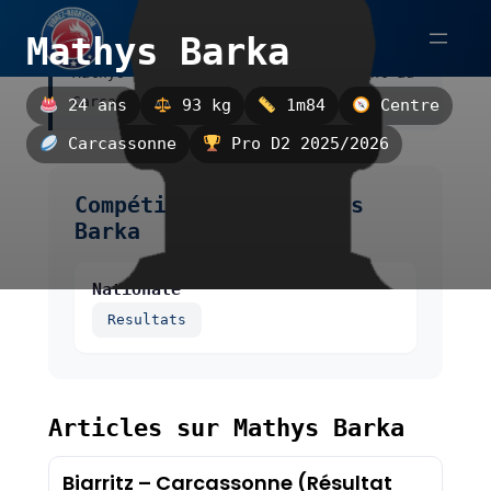
Aller
Mathys Barka
au
Mathys Barka est un centre, évoluant au
contenu
Carcassonne.
24 ans
93 kg
1m84
Centre
Carcassonne
Pro D2 2025/2026
Compétitions de Mathys
Barka
Nationale
Resultats
Articles sur Mathys Barka
Biarritz – Carcassonne (Résultat