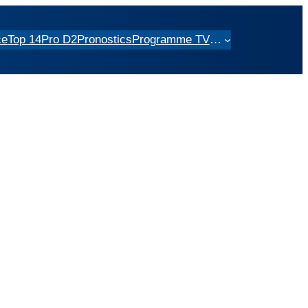
ce
Top 14
Pro D2
Pronostics
Programme TV
…