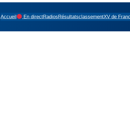
Accueil
En direct
Radios
Résultats
classement
XV de Fran