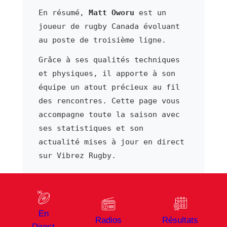
En résumé,
Matt Oworu
est un
joueur de rugby Canada évoluant
au poste de troisième ligne.
Grâce à ses qualités techniques
et physiques, il apporte à son
équipe un atout précieux au fil
des rencontres. Cette page vous
accompagne toute la saison avec
ses statistiques et son
actualité mises à jour en direct
sur Vibrez Rugby.
⬅ Joueur précédent
Joueur suivant ➜
En
Huw Owen Sutton
Ali Oz
Radios
Résultats
Direct