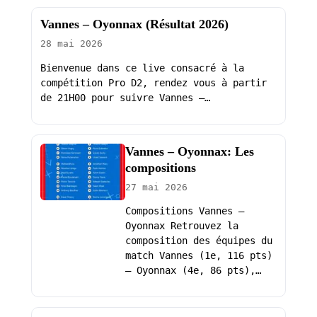
Vannes – Oyonnax (Résultat 2026)
28 mai 2026
Bienvenue dans ce live consacré à la
compétition Pro D2, rendez vous à partir
de 21H00 pour suivre Vannes –…
Vannes – Oyonnax: Les
compositions
27 mai 2026
Compositions Vannes –
Oyonnax Retrouvez la
composition des équipes du
match Vannes (1e, 116 pts)
– Oyonnax (4e, 86 pts),…