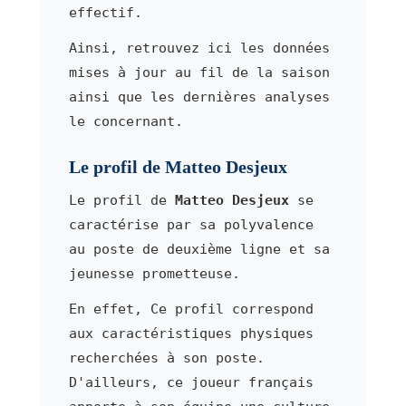
effectif.
Ainsi, retrouvez ici les données
mises à jour au fil de la saison
ainsi que les dernières analyses
le concernant.
Le profil de Matteo Desjeux
Le profil de
Matteo Desjeux
se
caractérise par sa polyvalence
au poste de deuxième ligne et sa
jeunesse prometteuse.
En effet, Ce profil correspond
aux caractéristiques physiques
recherchées à son poste.
D'ailleurs, ce joueur français