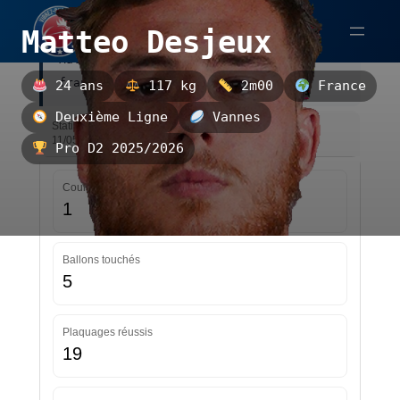
Aller
Matteo Desjeux
au
Matteo Desjeux est un deuxième ligne
contenu
français, évoluant à Vannes.
24 ans
117 kg
2m00
France
Deuxième Ligne
Vannes
Statistiques — Pro D2 2025/2026 — Mise à jour le
11/05/2026 22:45
Pro D2 2025/2026
Courses
1
Ballons touchés
5
Plaquages réussis
19