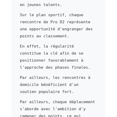
en jeunes talents.
Sur le plan sportif, chaque
rencontre de Pro D2 représente
une opportunité d'engranger des
points au classement.
En effet, la régularité
constitue la clé afin de se
positionner favorablement à
l'approche des phases finales.
Par ailleurs, les rencontres à
domicile bénéficient d'un
soutien populaire fort.
Par ailleurs, chaque déplacement
s'aborde avec l'ambition d'y
ramener des points, ce qui