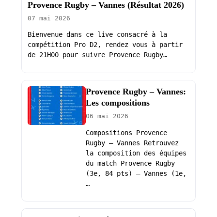
Provence Rugby – Vannes (Résultat 2026)
07 mai 2026
Bienvenue dans ce live consacré à la
compétition Pro D2, rendez vous à partir
de 21H00 pour suivre Provence Rugby…
Provence Rugby – Vannes:
Les compositions
06 mai 2026
Compositions Provence
Rugby – Vannes Retrouvez
la composition des équipes
du match Provence Rugby
(3e, 84 pts) – Vannes (1e,
…