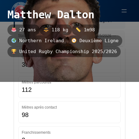
Aller
Matthew Dalton
au
Matthew Dalton est un deuxième ligne.
contenu
27 ans
118 kg
1m98
Statistiques — United Rugby Championship 2025/2026 —
Northern Ireland
Deuxième Ligne
Mise à jour le 22/03/2026 21:12
United Rugby Championship 2025/2026
Courses
36
Mètres parcourus
112
Mètres après contact
98
Franchissements