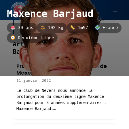
Aller
Maxence Barjaud
au
Maxence Barjaud est un deuxième ligne
contenu
français.
30 ans
102 kg
1m97
France
Deuxième Ligne
Articles sur Maxence
Barjaud
Pro D2 ( Nevers ) : Prolongation de
Maxence Barjaud
11 janvier 2022
Le club de Nevers nous annonce la
prolongation du deuxième ligne Maxence
Barjaud pour 3 années supplémentaires .
Maxence Barjaud,…