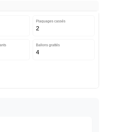
Plaquages cassés
2
ants
Ballons grattés
4