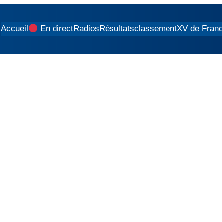
Accueil
En direct
Radios
Résultats
classement
XV de Fran