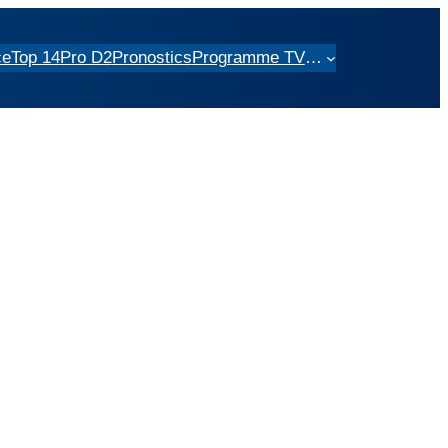
ce
Top 14
Pro D2
Pronostics
Programme TV
…