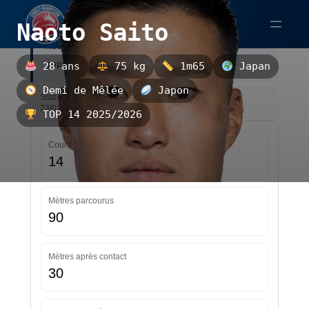
Aller
Naoto Saito
au
Naoto Saito est un demi de mêlée
contenu
japonais.
28 ans
75 kg
1m65
Japan
Demi de Mêlée
Japon
Statistiques — TOP 14 2025/2026 — Mise à jour le
23/07/2026 18:44
TOP 14 2025/2026
Courses
14
Mètres parcourus
90
Mètres après contact
30