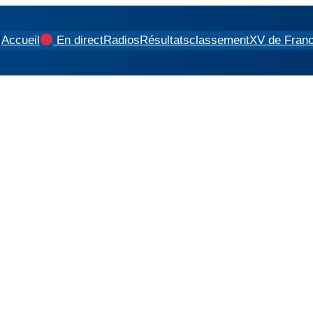
Accueil
En direct
Radios
Résultats
classement
XV de Fran