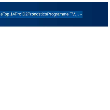
ce
Top 14
Pro D2
Pronostics
Programme TV
…