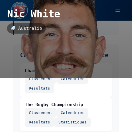
Aller
Nic White
au
Nic White, évoluant avec l'équipe
contenu
d'Australie.
Australie
Compétitions de Nic White
Championnat des nations
Classement
Calendrier
Resultats
The Rugby Championship
Classement
Calendrier
Resultats
Statistiques