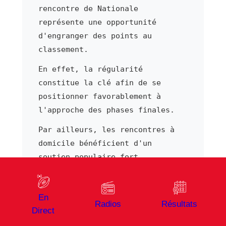
rencontre de Nationale
représente une opportunité
d'engranger des points au
classement.
En effet, la régularité
constitue la clé afin de se
positionner favorablement à
l'approche des phases finales.
Par ailleurs, les rencontres à
domicile bénéficient d'un
soutien populaire fort.
Par ailleurs, chaque déplacement
s'aborde avec l'ambition d'y
En
ramener des points, ce qui
Radios
Résultats
Direct
distingue les cadors du