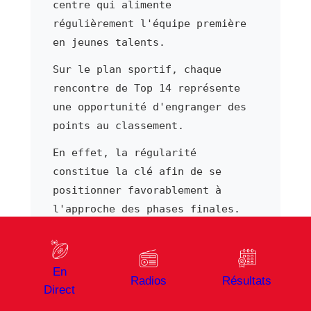
centre qui alimente
régulièrement l'équipe première
en jeunes talents.
Sur le plan sportif, chaque
rencontre de Top 14 représente
une opportunité d'engranger des
points au classement.
En effet, la régularité
constitue la clé afin de se
positionner favorablement à
l'approche des phases finales.
Par ailleurs, les rencontres à
domicile bénéficient d'un
En
soutien populaire fort.
Radios
Résultats
Direct
Par ailleurs, chaque déplacement