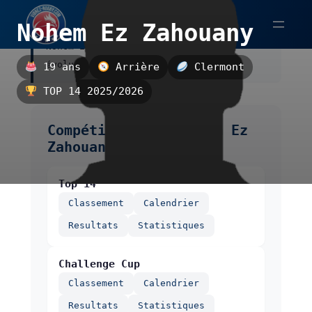
Aller
Nohem Ez Zahouany
au
Nohem Ez Zahouany est un arrière,
contenu
évoluant à Clermont.
19 ans
Arrière
Clermont
TOP 14 2025/2026
Compétitions de Nohem Ez
Zahouany
Top 14
Classement
Calendrier
Resultats
Statistiques
Challenge Cup
Classement
Calendrier
Resultats
Statistiques