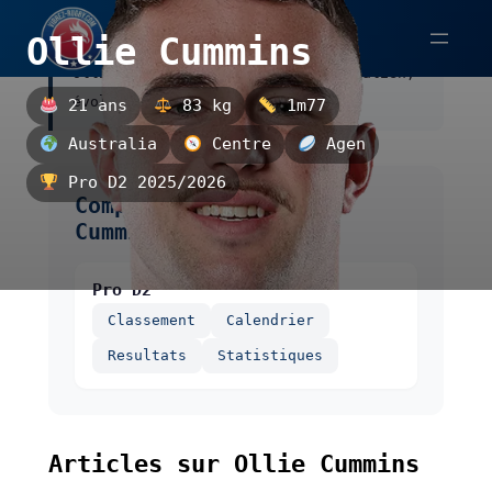
Aller
Ollie Cummins
au
Ollie Cummins est un centre australien,
contenu
évoluant à Agen.
21 ans
83 kg
1m77
Australia
Centre
Agen
Pro D2 2025/2026
Compétitions de Ollie
Cummins
Pro D2
Classement
Calendrier
Resultats
Statistiques
Articles sur Ollie Cummins