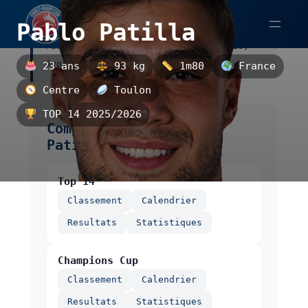
Aller
Pablo Patilla
au
Pablo Patilla est un centre français,
contenu
évoluant à Toulon.
23 ans
93 kg
1m80
France
Centre
Toulon
TOP 14 2025/2026
Compétitions de Pablo
Patilla
Top 14
Classement
Calendrier
Resultats
Statistiques
Champions Cup
Classement
Calendrier
Resultats
Statistiques