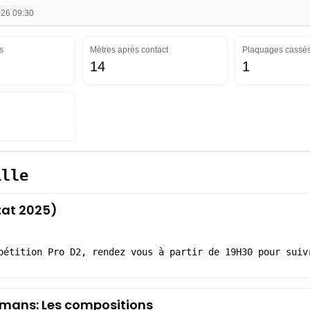
026 09:30
s
Mètres après contact
Plaquages cassé
14
1
ille
at 2025)
pétition Pro D2, rendez vous à partir de 19H30 pour suiv
mans: Les compositions