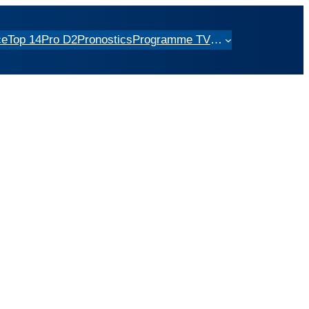
ce
Top 14
Pro D2
Pronostics
Programme TV
…