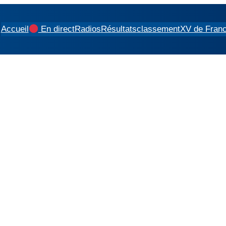
Accueil
En direct
Radios
Résultats
classement
XV de Fran