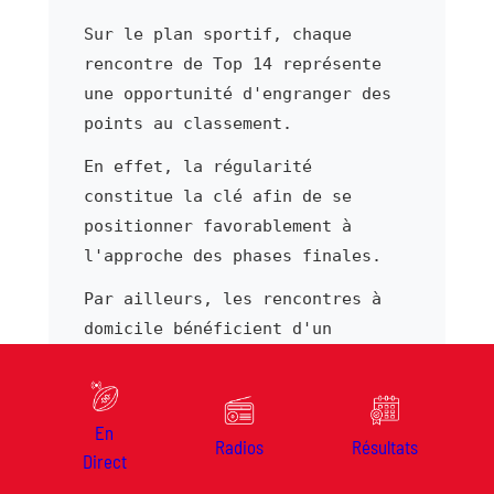
Sur le plan sportif, chaque
rencontre de Top 14 représente
une opportunité d'engranger des
points au classement.
En effet, la régularité
constitue la clé afin de se
positionner favorablement à
l'approche des phases finales.
Par ailleurs, les rencontres à
domicile bénéficient d'un
soutien populaire fort.
Par ailleurs, chaque déplacement
s'aborde avec l'ambition d'y
En
Radios
Résultats
Direct
ramener des points, ce qui
distingue les cadors du