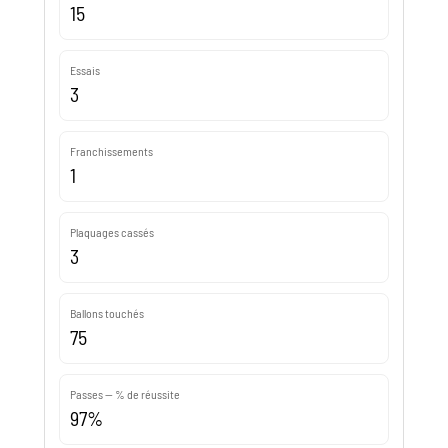
15
Essais
3
Franchissements
1
Plaquages cassés
3
Ballons touchés
75
Passes — % de réussite
97%