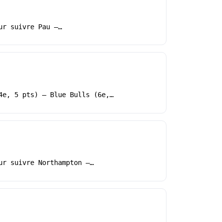
ur suivre Pau –…
4e, 5 pts) – Blue Bulls (6e,…
ur suivre Northampton –…