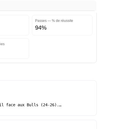
Passes — % de réussite
94%
ées
il face aux Bulls (24-26).…