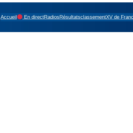
Accueil
En direct
Radios
Résultats
classement
XV de Fran