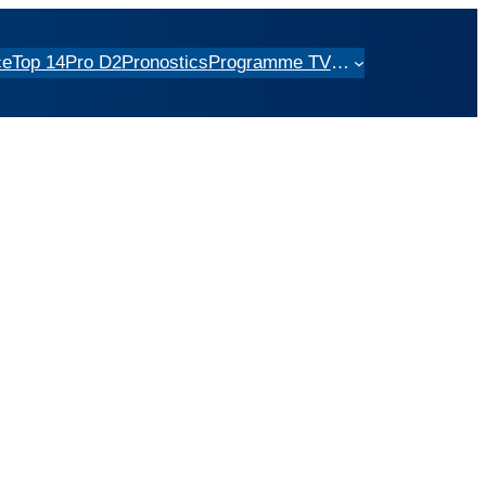
ce
Top 14
Pro D2
Pronostics
Programme TV
…