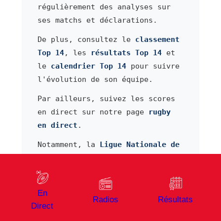
régulièrement des analyses sur
ses matchs et déclarations.
De plus, consultez le
classement
Top 14
, les
résultats Top 14
et
le
calendrier Top 14
pour suivre
l'évolution de son équipe.
Par ailleurs, suivez les scores
en direct sur notre page
rugby
en direct
.
Notamment, la
Ligue Nationale de
Rugby
publie les données
officielles du championnat sur
son site institutionnel.
En
Radios
Résultats
De plus, sa fiche externe sur
Direct
RugbyPass
apporte un complément