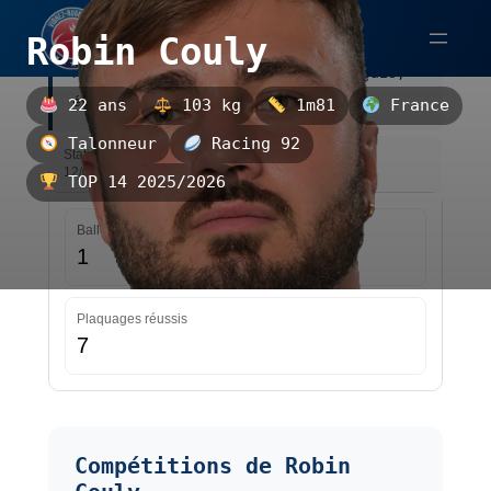
Aller
Robin Couly
au
Robin Couly est un talonneur français,
contenu
évoluant au Racing 92.
22 ans
103 kg
1m81
France
Talonneur
Racing 92
Statistiques — TOP 14 2025/2026 — Mise à jour le
12/05/2026 15:53
TOP 14 2025/2026
Ballons touchés
1
Plaquages réussis
7
Compétitions de Robin