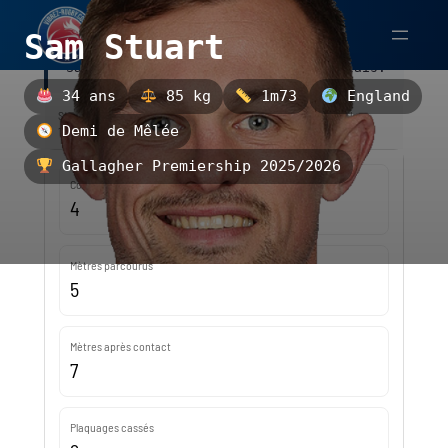
Aller
Sam Stuart
au
Sam Stuart est un demi de mêlée anglais.
contenu
34 ans
85 kg
1m73
England
Statistiques — Gallagher Premiership 2025/2026 — Mise à jour le
Demi de Mêlée
14/12/2025 20:50
Gallagher Premiership 2025/2026
Courses
4
Mètres parcourus
5
Mètres après contact
7
Plaquages cassés