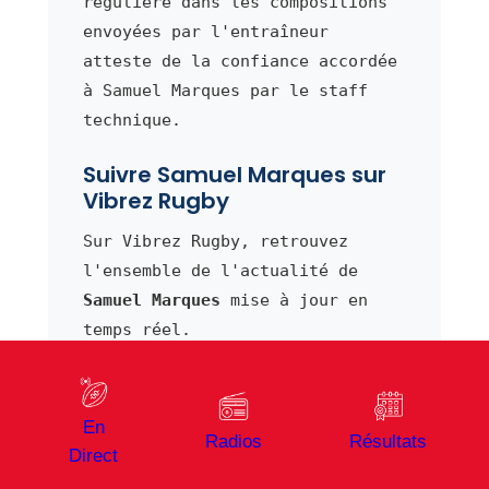
régulière dans les compositions
envoyées par l'entraîneur
atteste de la confiance accordée
à Samuel Marques par le staff
technique.
Suivre Samuel Marques sur
Vibrez Rugby
Sur Vibrez Rugby, retrouvez
l'ensemble de l'actualité de
Samuel Marques
mise à jour en
temps réel.
En effet, notre équipe
éditoriale suit de près les
En
performances de ce demi de mêlée
Radios
Résultats
Direct
de Beziers et publie