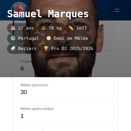
Aller
Samuel Marques
au
Samuel Marques est un demi de mêlée,
contenu
évoluant au Beziers.
37 ans
78 kg
1m77
Portugal
Demi de Mêlée
Statistiques — Pro D2 2025/2026 — Mise à jour le
11/05/2026 14:30
Beziers
Pro D2 2025/2026
Courses
8
Mètres parcourus
30
Mètres après contact
1