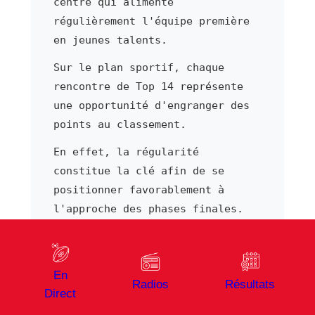
centre qui alimente
régulièrement l'équipe première
en jeunes talents.
Sur le plan sportif, chaque
rencontre de Top 14 représente
une opportunité d'engranger des
points au classement.
En effet, la régularité
constitue la clé afin de se
positionner favorablement à
l'approche des phases finales.
Par ailleurs, les rencontres à
domicile bénéficient d'un
soutien populaire fort.
En
Radios
Résultats
Direct
Par ailleurs, chaque déplacement