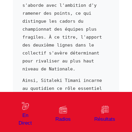
s'aborde avec l'ambition d'y
ramener des points, ce qui
distingue les cadors du
championnat des équipes plus
fragiles. À ce titre, l'apport
des deuxième lignes dans le
collectif s'avère déterminant
pour rivaliser au plus haut
niveau de Nationale.
Ainsi, Sitaleki Timani incarne
au quotidien ce rôle essentiel
au sein du pack.
Au sein du vestiaire,
Sitaleki
En
Timani
partage l'ambition
Radios
Résultats
Direct
sportive du groupe.