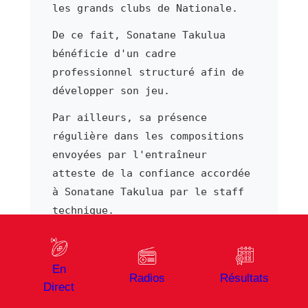
les grands clubs de Nationale.
De ce fait, Sonatane Takulua
bénéficie d'un cadre
professionnel structuré afin de
développer son jeu.
Par ailleurs, sa présence
régulière dans les compositions
envoyées par l'entraîneur
atteste de la confiance accordée
à Sonatane Takulua par le staff
technique.
Suivre Sonatane Takulua sur
Vibrez Rugby
En
Radios
Résultats
Sur Vibrez Rugby, retrouvez
Direct
l'ensemble de l'actualité de