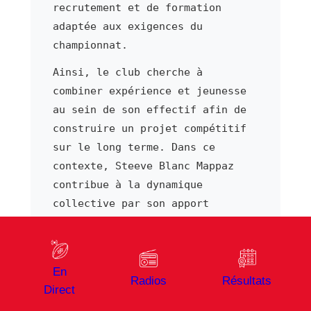
recrutement et de formation
adaptée aux exigences du
championnat.
Ainsi, le club cherche à
combiner expérience et jeunesse
au sein de son effectif afin de
construire un projet compétitif
sur le long terme. Dans ce
contexte, Steeve Blanc Mappaz
contribue à la dynamique
collective par son apport
régulier.
En outre, l'encadrement
technique s'appuie sur des
En
Radios
Résultats
entraîneurs reconnus qui
Direct
structurent le jeu de l'équipe.